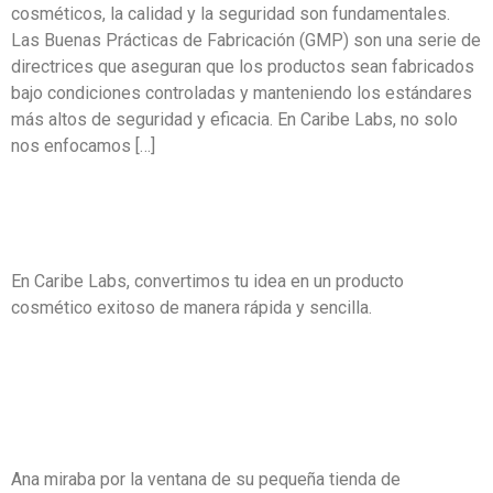
cosméticos, la calidad y la seguridad son fundamentales.
Las Buenas Prácticas de Fabricación (GMP) son una serie de
directrices que aseguran que los productos sean fabricados
bajo condiciones controladas y manteniendo los estándares
más altos de seguridad y eficacia. En Caribe Labs, no solo
nos enfocamos […]
El Proceso Detrás de Crear un
Producto Cosmético Exitoso
En Caribe Labs, convertimos tu idea en un producto
cosmético exitoso de manera rápida y sencilla.
El Secreto Detrás del Éxito en la
Industria Cosmética: La Historia
de Ana y Caribe Labs
Ana miraba por la ventana de su pequeña tienda de