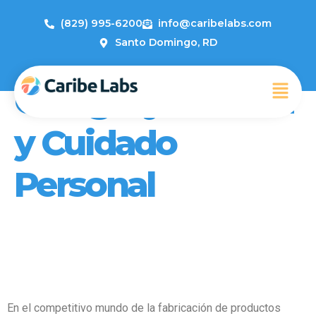
(829) 995-6200
info@caribelabs.com
Santo Domingo, RD
Category:
Belleza
y Cuidado
Personal
Cómo Implementar Buenas
Prácticas de Fabricación (GMP)
en tu Línea de Productos
En el competitivo mundo de la fabricación de productos