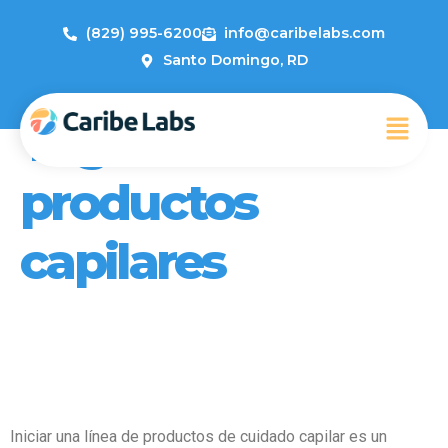
(829) 995-6200
info@caribelabs.com
Santo Domingo, RD
Tag:
Creación de
productos
capilares
Cómo Crear Una Línea de
Cuidado Capilar con Caribe
Labs: Una Guía Completa
Iniciar una línea de productos de cuidado capilar es un