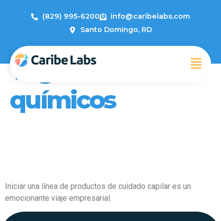
(829) 995-6200
info@caribelabs.com
Santo Domingo, RD
Tag:
Laboratorios
químicos
Cómo Crear Una Línea de
Cuidado Capilar con Caribe
Labs: Una Guía Completa
Iniciar una línea de productos de cuidado capilar es un
emocionante viaje empresarial.