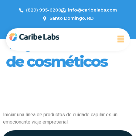
(829) 995-6200
info@caribelabs.com
Santo Domingo, RD
Tag:
Producción
de cosméticos
Cómo Crear Una Línea de
Cuidado Capilar con Caribe
Labs: Una Guía Completa
Iniciar una línea de productos de cuidado capilar es un
emocionante viaje empresarial.