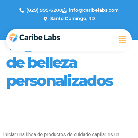
(829) 995-6200
info@caribelabs.com
Santo Domingo, RD
Tag:
Productos
de belleza
personalizados
Cómo Crear Una Línea de
Cuidado Capilar con Caribe
Labs: Una Guía Completa
Iniciar una línea de productos de cuidado capilar es un